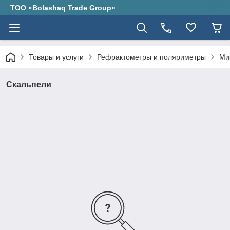
ТОО «Bolashaq Trade Group»
Товары и услуги
Рефрактометры и поляриметры
Ми
Скальпели